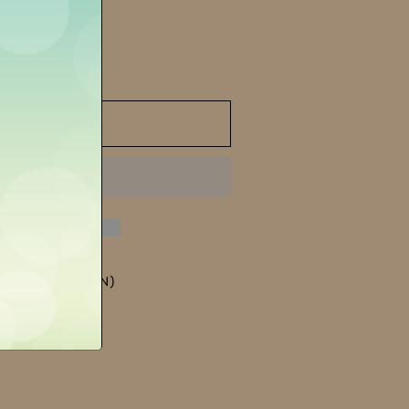
 al carrello
quot;
de
LA MORRA (CN)
gozio