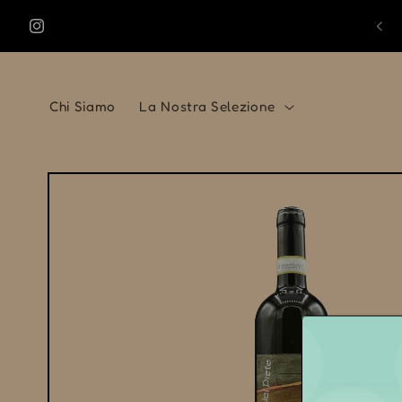
Vai
direttamente
Instagram
ai contenuti
Chi Siamo
La Nostra Selezione
Passa alle
informazioni
sul prodotto