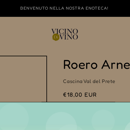
BENVENUTO NELLA NOSTRA ENOTECA!
Roero Arne
Cascina Val del Prete
Prezzo
€18,00 EUR
di
Imposte incluse.
listino
0,75 cl