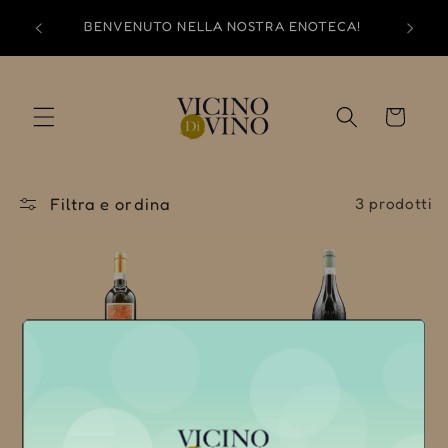
Vai
direttamente
BENVENUTO NELLA NOSTRA ENOTECA!
ai contenuti
Carrello
Filtra e ordina
3 prodotti
Esaurito
Esaurito
Gavi "Rovereto" 2022
Gavi "Poggio della Rupe"
2021
MICHELE CHIARLO