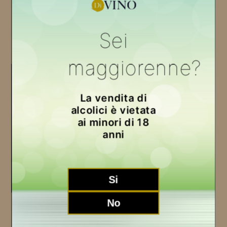
Produttore:
ENRICO SERAFINO
Produttore:
Prezzo
€19,00 EUR
Prezzo
€28,00 EUR
di
di
Sei
listino
Esaurito
listino
Esaurito
maggiorenne?
La vendita di
alcolici è vietata
ai minori di 18
anni
Esaurito
Gavi 2024
Si
FRANCESCO RINALDI
Produttore:
Prezzo
€15,00 EUR
No
di
listino
Esaurito