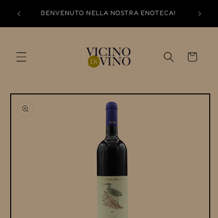
Vai
direttamente
BENVENUTO NELLA NOSTRA ENOTECA!
ai contenuti
Carrello
Passa alle
informazioni
sul prodotto