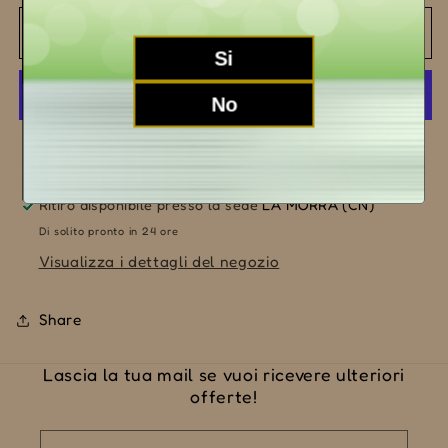
per
per
Langhe
Langhe
Aggiungi al carrello
Bianco
Bianco
Si
&quot;Cinerino&quot;
&quot;Cinerino&quot;
2023
2023
No
Altre opzioni di pagamento
Ritiro disponibile presso la sede
LA MORRA (CN)
Di solito pronto in 24 ore
Visualizza i dettagli del negozio
Share
Lascia la tua mail se vuoi ricevere ulteriori
offerte!