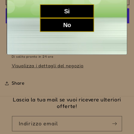
2024
2024
Si
No
Altre opzioni di pagamento
Ritiro disponibile presso la sede
LA MORRA (CN)
Di solito pronto in 24 ore
Visualizza i dettagli del negozio
Share
Lascia la tua mail se vuoi ricevere ulteriori
offerte!
Indirizzo email