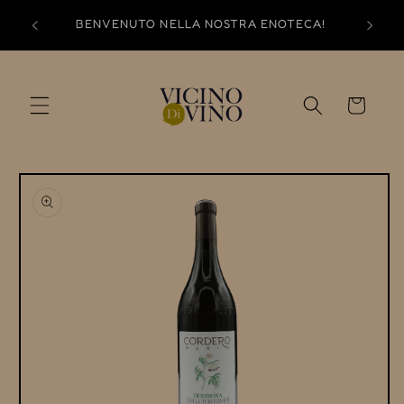
Vai
direttamente
BENVENUTO NELLA NOSTRA ENOTECA!
ai contenuti
Carrello
Passa alle
informazioni
sul prodotto