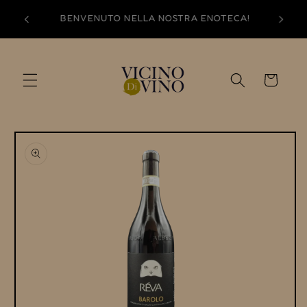
Vai
direttamente
BENVENUTO NELLA NOSTRA ENOTECA!
ai contenuti
Carrello
Passa alle
informazioni
sul prodotto