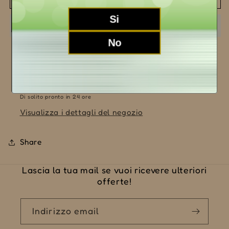
Ravera
Ravera
2019
2019
Si
No
Ritiro disponibile presso la sede
LA MORRA (CN)
Di solito pronto in 24 ore
Visualizza i dettagli del negozio
Share
Lascia la tua mail se vuoi ricevere ulteriori
offerte!
Indirizzo email