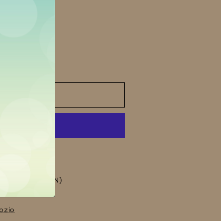
 al carrello
quot;
ni di pagamento
de
LA MORRA (CN)
gozio