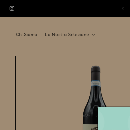
Vai
direttamente
Instagram
ai contenuti
Chi Siamo
La Nostra Selezione
Passa alle
informazioni
sul prodotto