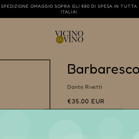
SPEDIZIONE OMAGGIO SOPRA GLI €80 DI SPESA IN TUTTA
ITALIA!
Barbaresco
Dante Rivetti
Prezzo
€35,00 EUR
di
Imposte incluse.
listino
0,75 cl