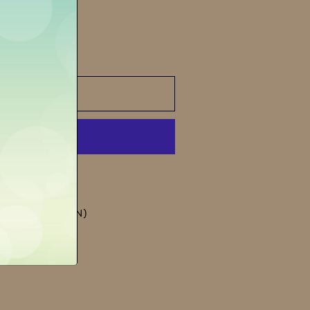
 al carrello
ni di pagamento
de
LA MORRA (CN)
gozio