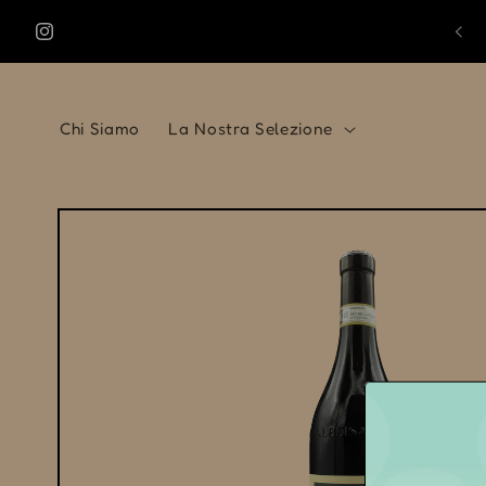
Vai
direttamente
BENVENUTO NELLA NOSTRA ENOTECA!
Instagram
ai contenuti
Chi Siamo
La Nostra Selezione
Passa alle
informazioni
sul prodotto