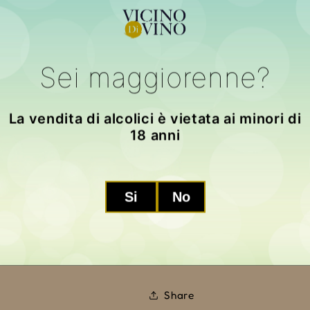
Quantità
Quantità
Diminuisci
Aumenta
quantità
quantità
Sei maggiorenne?
per
per
Barbaresco
Barbaresco
Aggiungi
Rivetti
Rivetti
La vendita di alcolici è vietata ai minori di
2021
2021
18 anni
Altre opzio
Si
No
Ritiro disponibile presso la se
Di solito pronto in 24 ore
Visualizza i dettagli del ne
Share