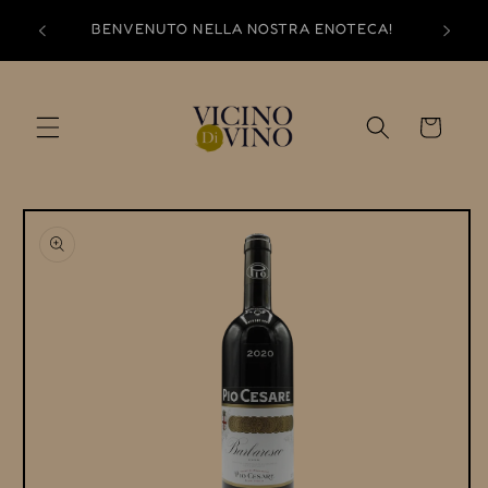
Vai
direttamente
BENVENUTO NELLA NOSTRA ENOTECA!
ai contenuti
Carrello
Passa alle
informazioni
sul prodotto