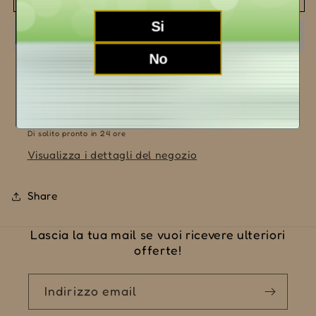
&quot;Pio&quot;
&quot;Pio&quot;
2020
2020
Si
No
Ritiro disponibile presso la sede
LA MORRA (CN)
Di solito pronto in 24 ore
Visualizza i dettagli del negozio
Share
Lascia la tua mail se vuoi ricevere ulteriori
offerte!
Indirizzo email