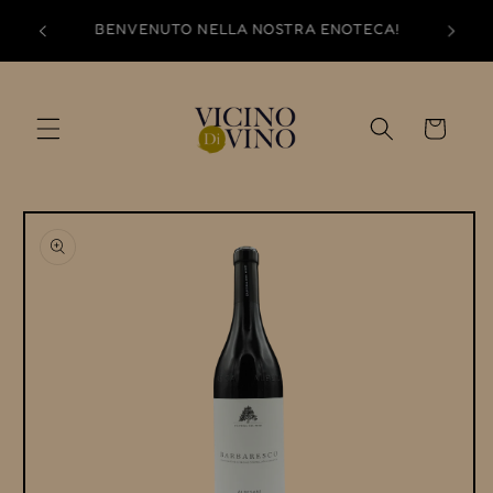
Vai
direttamente
BENVENUTO NELLA NOSTRA ENOTECA!
ai contenuti
Carrello
Passa alle
informazioni
sul prodotto