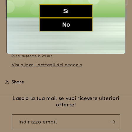
Albesani
Albesani
2021
2021
Si
No
Ritiro disponibile presso la sede
LA MORRA (CN)
Di solito pronto in 24 ore
Visualizza i dettagli del negozio
Share
Lascia la tua mail se vuoi ricevere ulteriori
offerte!
Indirizzo email