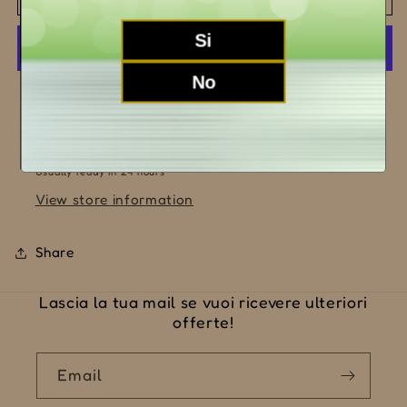
Rosso
Rosso
&quot;Tobido!&quot;
&quot;Tobido!&quot;
Si
2007
2007
No
More payment options
Pickup available at
LA MORRA (CN)
Usually ready in 24 hours
View store information
Share
Lascia la tua mail se vuoi ricevere ulteriori
offerte!
Email