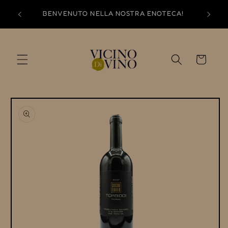
Skip to
BENVENUTO NELLA NOSTRA ENOTECA!
content
Cart
Skip to
product
information