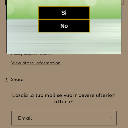
Pinot
Pinot
Nero
Nero
Si
2019
2019
No
Pickup available at
LA MORRA (CN)
Usually ready in 24 hours
View store information
Share
Lascia la tua mail se vuoi ricevere ulteriori
offerte!
Email