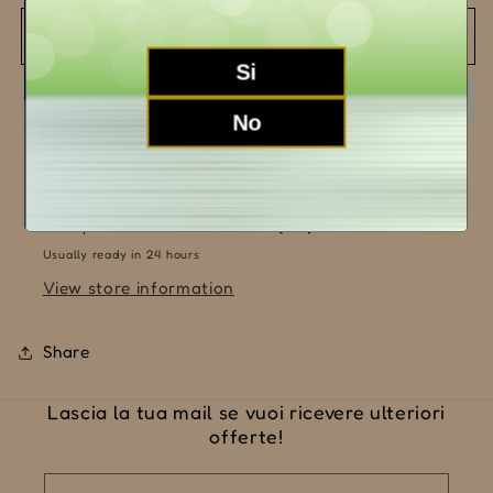
for
for
Langhe
Langhe
Add to cart
Bianco
Bianco
Si
&quot;Cinerino&quot;
&quot;Cinerino&quot;
2023
2023
No
Pickup available at
LA MORRA (CN)
Usually ready in 24 hours
View store information
Share
Lascia la tua mail se vuoi ricevere ulteriori
offerte!