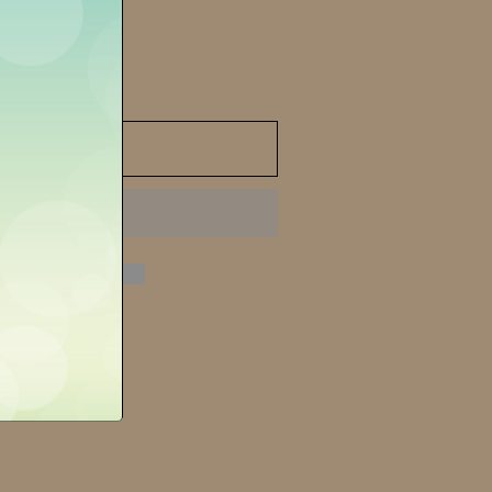
to cart
 (CN)