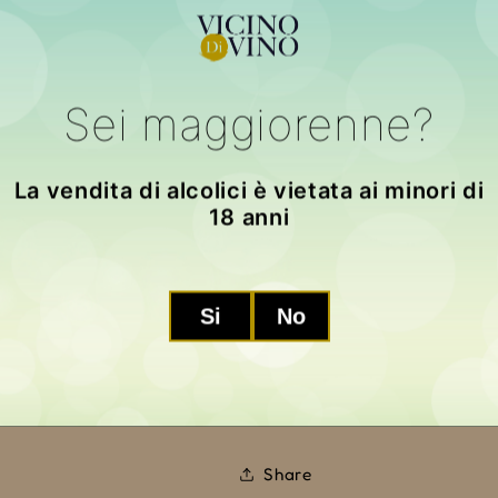
Quantity
Quantity
Decrease
Increase
quantity
quantity
Sei maggiorenne?
for
for
Dolcetto
Dolcetto
Add 
d&#39;Alba
d&#39;Alba
La vendita di alcolici è vietata ai minori di
2025
2025
18 anni
Si
No
Pickup available at
LA MORRA
Usually ready in 24 hours
View store information
Share